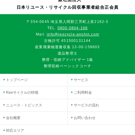
日本リユース・リサイクル回収事業者組合正会員
〒354-0045 埼玉県入間郡三芳町上富2162-3
TEL.
0800-0804-168
Mail.
info@reecycle-anshin.com
古物許可 451500131144
産業廃棄物運搬収集 13-00-158603
遺品整理士
整理・収納アドバイザー 1級
整理収納ベーシックコーチ
トップページ
サービス
Reeサイクルの特徴
ご利用料金
ニュース・トピックス
サービスの流れ
会社概要
お問い合わせ
対応エリア