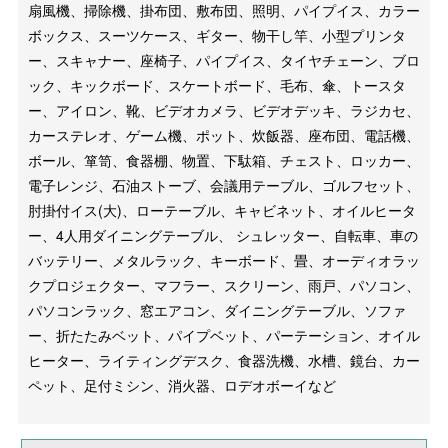
扇風機、掃除機、掛布団、敷布団、照明、パイプイス、カラー
ボックス、スーツケース、ギター、物干し竿、小型プリンタ
ー、スキャナー、座椅子、パイプイス、タイヤチェーン、ブロ
ック、キックボード、スケートボード、毛布、傘、トースタ
ー、アイロン、靴、ビデオカメラ、ビデオデッキ、ラジカセ、
カーステレオ、ゲーム機、ポット、炊飯器、座布団、電話機、
ボール、箪笥、食器棚、物置、下駄箱、チェスト、ロッカー、
電子レンジ、石油ストーブ、会議用テーブル、ゴルフセット、
肘掛付イス(大)、ローテーブル、キャビネット、オイルヒータ
ー、4人用ダイニングテーブル、 シュレッター、自転車、車の
バッテリー、メタルラック、キーボード、畳、オーディオラッ
クプロジェクター、マフラー、スクリーン、雨戸、パソコン、
パソコンラック、窓エアコン、ダイニングテーブル、ソファ
ー、折たたみベット、パイプベット、パーテーション、オイル
ヒーター、ライティングデスク、食器洗機、水槽、鏡台、カー
ペット、足付ミシン、消火器、ロデオボーイなど