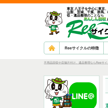
東京 八王子を中心に東京
山梨、茨城、千葉、群馬、
収・遺品整理のことなら
Reeサイクルの特徴
不用品回収や店舗片付け、遺品整理ならReeサイク