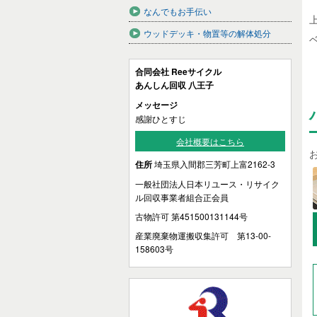
なんでもお手伝い
ウッドデッキ・物置等の解体処分
合同会社 Reeサイクル
あんしん回収 八王子
メッセージ
感謝ひとすじ
会社概要はこちら
住所
埼玉県入間郡三芳町上富2162-3
一般社団法人日本リユース・リサイク
ル回収事業者組合正会員
古物許可 第451500131144号
産業廃棄物運搬収集許可 第13-00-
158603号