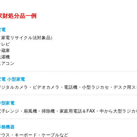
家財処分品一例
家電
（家電リサイクル法対象品）
テレビ
冷蔵庫
洗濯機
エアコン
家電 小型家電
デジタルカメラ・ビデオカメラ・電話機・小型ラジカセ・デスク用ス
中型家電
電子レンジ・扇風機・掃除機・家庭用電話＆FAX・中から大型ラジ
事務機器
マウス・キーボード・ケーブルなど