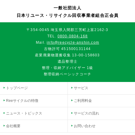
一般社団法人
日本リユース・リサイクル回収事業者組合正会員
〒354-0045 埼玉県入間郡三芳町上富2162-3
TEL.
0800-0804-168
Mail.
info@reecycle-anshin.com
古物許可 451500131144
産業廃棄物運搬収集 13-00-158603
遺品整理士
整理・収納アドバイザー 1級
整理収納ベーシックコーチ
トップページ
サービス
Reeサイクルの特徴
ご利用料金
ニュース・トピックス
サービスの流れ
会社概要
お問い合わせ