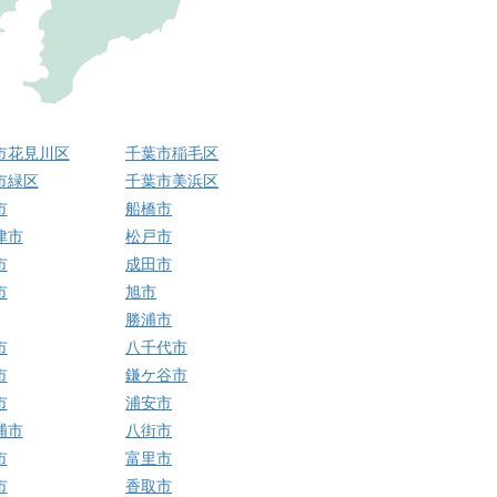
市花見川区
千葉市稲毛区
市緑区
千葉市美浜区
市
船橋市
津市
松戸市
市
成田市
市
旭市
勝浦市
市
八千代市
市
鎌ケ谷市
市
浦安市
浦市
八街市
市
富里市
市
香取市