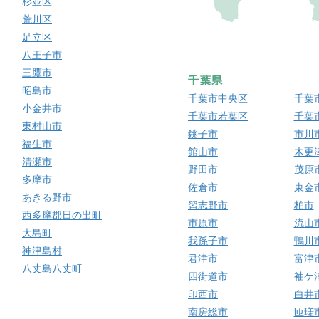
杉並区
荒川区
足立区
八王子市
三鷹市
千葉県
昭島市
千葉市中央区
千葉
小金井市
千葉市若葉区
千葉
東村山市
銚子市
市川
福生市
館山市
木更
清瀬市
野田市
茂原
多摩市
佐倉市
東金
あきる野市
習志野市
柏市
西多摩郡日の出町
市原市
流山
大島町
我孫子市
鴨川
神津島村
君津市
富津
八丈島八丈町
四街道市
袖ケ
印西市
白井
南房総市
匝瑳