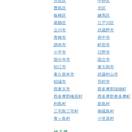
渋谷区
中野区
豊島区
北区
板橋区
練馬区
葛飾区
江戸川区
立川市
武蔵野市
青梅市
府中市
調布市
町田市
小平市
日野市
国分寺市
国立市
狛江市
東大和市
東久留米市
武蔵村山市
稲城市
羽村市
西東京市
西多摩郡瑞穂町
西多摩郡檜原村
西多摩郡奥多摩町
利島村
新島村
三宅島三宅村
御蔵島村
青ヶ島村
小笠原村