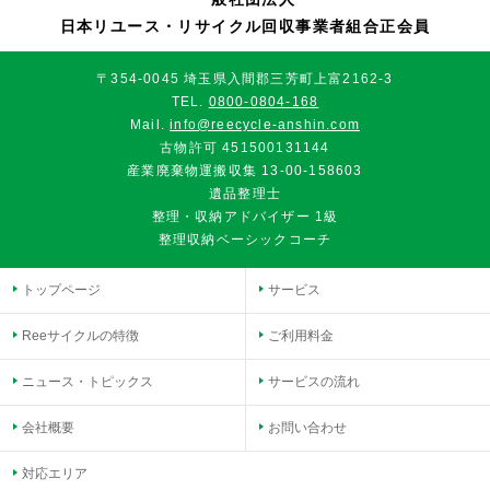
日本リユース・リサイクル回収事業者組合正会員
〒354-0045 埼玉県入間郡三芳町上富2162-3
TEL.
0800-0804-168
Mail.
info@reecycle-anshin.com
古物許可 451500131144
産業廃棄物運搬収集 13-00-158603
遺品整理士
整理・収納アドバイザー 1級
整理収納ベーシックコーチ
トップページ
サービス
Reeサイクルの特徴
ご利用料金
ニュース・トピックス
サービスの流れ
会社概要
お問い合わせ
対応エリア