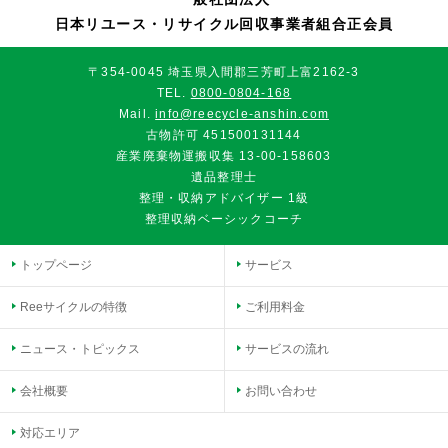
日本リユース・リサイクル回収事業者組合正会員
〒354-0045 埼玉県入間郡三芳町上富2162-3
TEL.
0800-0804-168
Mail.
info@reecycle-anshin.com
古物許可 451500131144
産業廃棄物運搬収集 13-00-158603
遺品整理士
整理・収納アドバイザー 1級
整理収納ベーシックコーチ
トップページ
サービス
Reeサイクルの特徴
ご利用料金
ニュース・トピックス
サービスの流れ
会社概要
お問い合わせ
対応エリア