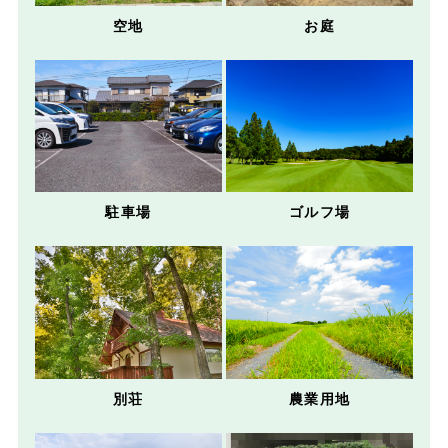
空地
お庭
駐車場
ゴルフ場
別荘
農業用地