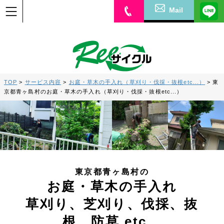
Mail
TOP
>
サービス内容
>
お庭・草木の手入れ（草刈り・伐採・抜根etc...）
>
東
京都青ヶ島村のお庭・草木の手入れ（草刈り・伐採・抜根etc...）
東京都青ヶ島村の
お庭・草木の手入れ
草刈り、芝刈り、伐採、抜
根、防草 etc...