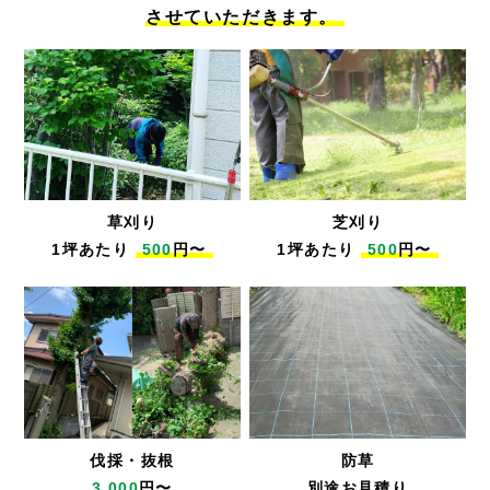
させていただきます。
草刈り
芝刈り
1坪あたり
500
円〜
1坪あたり
500
円〜
伐採・抜根
防草
3,000
円〜
別途お見積り